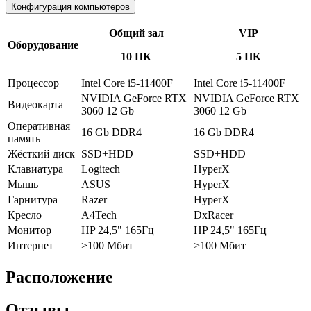
Конфигурация компьютеров
Общий зал
VIP
Оборудование
10 ПК
5 ПК
Процессор
Intel Core i5-11400F
Intel Core i5-11400F
NVIDIA GeForce RTX
NVIDIA GeForce RTX
Видеокарта
3060 12 Gb
3060 12 Gb
Оперативная
16 Gb DDR4
16 Gb DDR4
память
Жёсткий диск
SSD+HDD
SSD+HDD
Клавиатура
Logitech
HyperX
Мышь
ASUS
HyperX
Гарнитура
Razer
HyperX
Кресло
A4Tech
DxRacer
Монитор
HP 24,5" 165Гц
HP 24,5" 165Гц
Интернет
>100 Мбит
>100 Мбит
Расположение
Отзывы