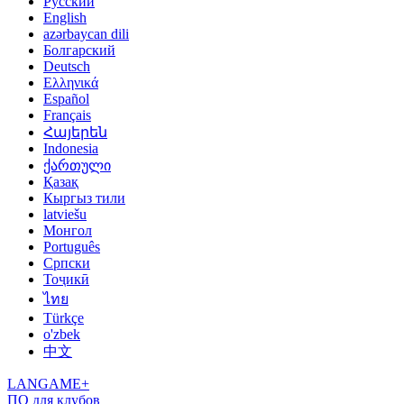
Русский
English
azərbaycan dili
Болгарский
Deutsch
Ελληνικά
Español
Français
Հայերեն
Indonesia
ქართული
Қазақ
Кыргыз тили
latviešu
Монгол
Português
Српски
Тоҷикӣ
ไทย
Türkçe
o'zbek
中文
LANGAME+
ПО для клубов