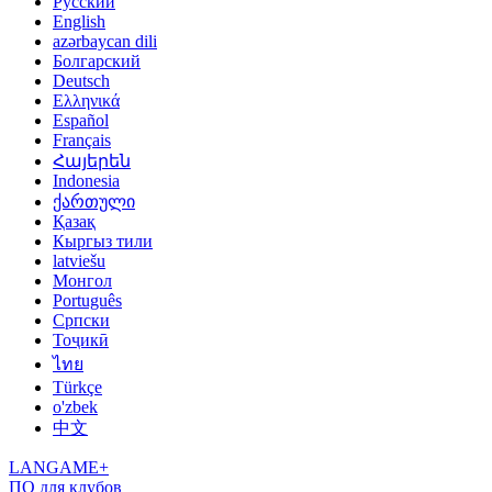
Русский
English
azərbaycan dili
Болгарский
Deutsch
Ελληνικά
Español
Français
Հայերեն
Indonesia
ქართული
Қазақ
Кыргыз тили
latviešu
Монгол
Português
Српски
Тоҷикӣ
ไทย
Türkçe
o'zbek
中文
LANGAME+
ПО для клубов