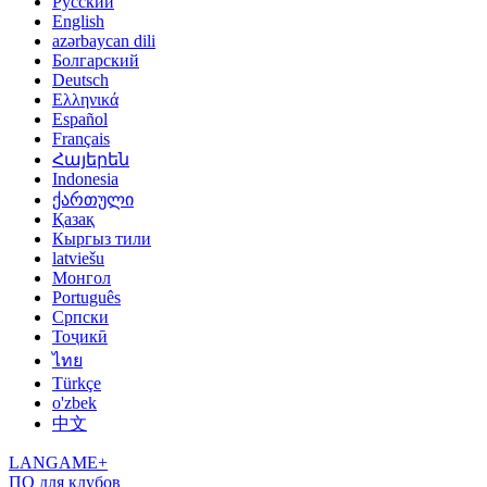
Русский
English
azərbaycan dili
Болгарский
Deutsch
Ελληνικά
Español
Français
Հայերեն
Indonesia
ქართული
Қазақ
Кыргыз тили
latviešu
Монгол
Português
Српски
Тоҷикӣ
ไทย
Türkçe
o'zbek
中文
LANGAME+
ПО для клубов