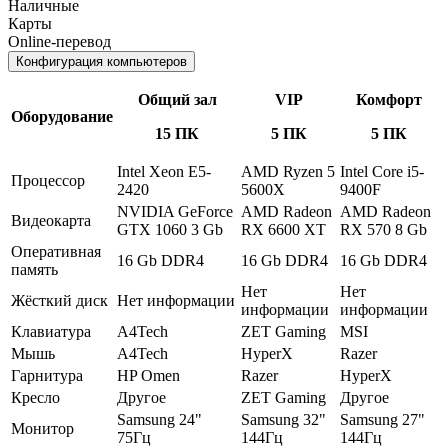
Наличные
Карты
Online-перевод
Конфигурация компьютеров
Общий зал
VIP
Комфорт
Оборудование
15 ПК
5 ПК
5 ПК
Intel Xeon E5-
AMD Ryzen 5
Intel Core i5-
Процессор
2420
5600X
9400F
NVIDIA GeForce
AMD Radeon
AMD Radeon
Видеокарта
GTX 1060 3 Gb
RX 6600 XT
RX 570 8 Gb
Оперативная
16 Gb DDR4
16 Gb DDR4
16 Gb DDR4
память
Нет
Нет
Жёсткий диск
Нет информации
информации
информации
Клавиатура
A4Tech
ZET Gaming
MSI
Мышь
A4Tech
HyperX
Razer
Гарнитура
HP Omen
Razer
HyperX
Кресло
Другое
ZET Gaming
Другое
Samsung 24"
Samsung 32"
Samsung 27"
Монитор
75Гц
144Гц
144Гц