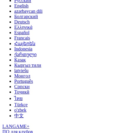
Русский
English
azərbaycan dili
Болгарский
Deutsch
Ελληνικά
Español
Français
Հայերեն
Indonesia
ქართული
Қазақ
Кыргыз тили
latviešu
Монгол
Português
Српски
Тоҷикӣ
ไทย
Türkçe
o'zbek
中文
LANGAME+
ПО для клубов