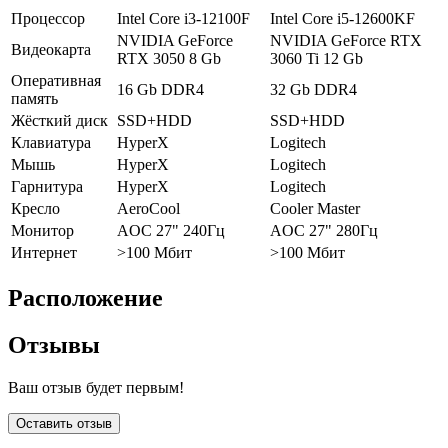
Процессор
Intel Core i3-12100F
Intel Core i5-12600KF
NVIDIA GeForce
NVIDIA GeForce RTX
Видеокарта
RTX 3050 8 Gb
3060 Ti 12 Gb
Оперативная
16 Gb DDR4
32 Gb DDR4
память
Жёсткий диск
SSD+HDD
SSD+HDD
Клавиатура
HyperX
Logitech
Мышь
HyperX
Logitech
Гарнитура
HyperX
Logitech
Кресло
AeroCool
Cooler Master
Монитор
AOC 27" 240Гц
AOC 27" 280Гц
Интернет
>100 Мбит
>100 Мбит
Расположение
Отзывы
Ваш отзыв будет первым!
Оставить отзыв