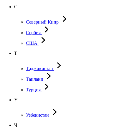
С
Северный Кипр
Сербия
США
Т
Таджикистан
Таиланд
Турция
У
Узбекистан
Ч