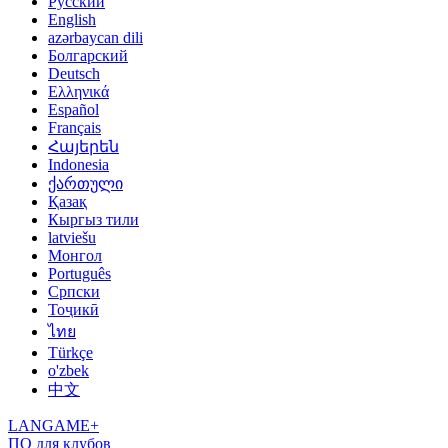
Русский
English
azərbaycan dili
Болгарский
Deutsch
Ελληνικά
Español
Français
Հայերեն
Indonesia
ქართული
Қазақ
Кыргыз тили
latviešu
Монгол
Português
Српски
Тоҷикӣ
ไทย
Türkçe
o'zbek
中文
LANGAME+
ПО для клубов