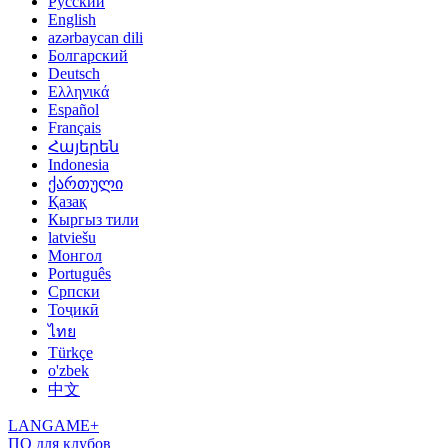
Русский
English
azərbaycan dili
Болгарский
Deutsch
Ελληνικά
Español
Français
Հայերեն
Indonesia
ქართული
Қазақ
Кыргыз тили
latviešu
Монгол
Português
Српски
Тоҷикӣ
ไทย
Türkçe
o'zbek
中文
LANGAME+
ПО для клубов