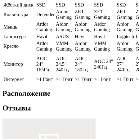
Жёсткий диск
SSD
SSD
SSD
SSD
SSD
S
Ardor
ZET
ZET
ZET
Z
Клавиатура
Defender
Gaming
Gaming
Gaming
Gaming
G
Ardor
Ardor
Ardor
Ardor
Ardor
A
Мышь
Gaming
Gaming
Gaming
Gaming
Gaming
G
Гарнитура
Havit
ASUS
Havit
Havit
Logitech
L
Ardor
VMM
Ardor
VMM
Ardor
A
Кресло
Gaming
Gaming
Gaming
Gaming
Gaming
G
AOC
AOC
AOC
AOC
A
AOC 24"
Монитор
24"
24,5"
24"
27"
2
240Гц
165Гц
240Гц
180Гц
240Гц
2
Интернет
>1 Гбит
>1 Гбит
>1 Гбит
>1 Гбит
>1 Гбит
>
Расположение
Отзывы