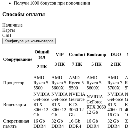
Получи 1000 бонусов при пополнении
Способы оплаты
Наличные
Карты
СБП
Конфигурация компьютеров
Общий
VIP
Comfort
Bootcamp
DUO
зал
Оборудование
3 ПК
7 ПК
5 ПК
2 ПК
2 ПК
AMD
AMD
AMD
AMD
AMD
Процессор
Ryzen 5
Ryzen 5
Ryzen 5
Ryzen 5
Ryzen 7
R
5500
5600X
5500
5600X
5700X
5
NVIDIA
NVIDIA
NVIDIA
NVIDIA
N
NVIDIA
GeForce
GeForce
GeForce
GeForce
G
GeForce
Видеокарта
RTX
RTX
RTX
RTX
R
RTX 3060
3060 12
3060 12
3060 12
4060 TI
4
12 Gb
Gb
Gb
Gb
16 Gb
1
Оперативная
16 Gb
32 Gb
16 Gb
16 Gb
32 Gb
3
память
DDR4
DDR4
DDR4
DDR4
DDR4
D