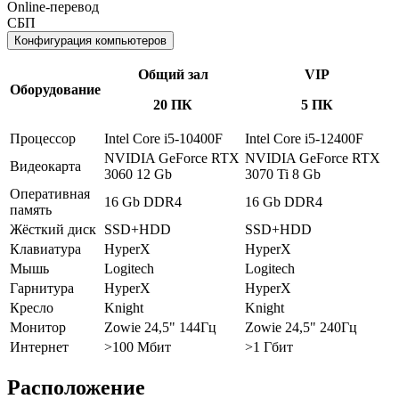
Online-перевод
СБП
Конфигурация компьютеров
Общий зал
VIP
Оборудование
20 ПК
5 ПК
Процессор
Intel Core i5-10400F
Intel Core i5-12400F
NVIDIA GeForce RTX
NVIDIA GeForce RTX
Видеокарта
3060 12 Gb
3070 Ti 8 Gb
Оперативная
16 Gb DDR4
16 Gb DDR4
память
Жёсткий диск
SSD+HDD
SSD+HDD
Клавиатура
HyperX
HyperX
Мышь
Logitech
Logitech
Гарнитура
HyperX
HyperX
Кресло
Knight
Knight
Монитор
Zowie 24,5" 144Гц
Zowie 24,5" 240Гц
Интернет
>100 Мбит
>1 Гбит
Расположение