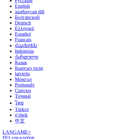
Русский
English
azərbaycan dili
Болгарский
Deutsch
Ελληνικά
Español
Français
Հայերեն
Indonesia
ქართული
Қазақ
Кыргыз тили
latviešu
Монгол
Português
Српски
Тоҷикӣ
ไทย
Türkçe
o'zbek
中文
LANGAME+
ПО для клубов