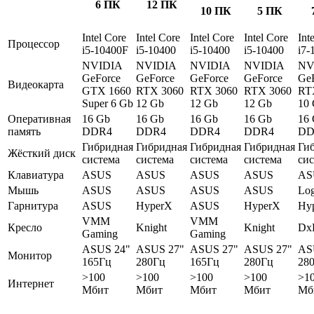
6 ПК
12 ПК
10 ПК
5 ПК
Intel Core
Intel Core
Intel Core
Intel Core
Int
Процессор
i5-10400F
i5-10400
i5-10400
i5-10400
i7-
NVIDIA
NVIDIA
NVIDIA
NVIDIA
NV
GeForce
GeForce
GeForce
GeForce
Ge
Видеокарта
GTX 1660
RTX 3060
RTX 3060
RTX 3060
RT
Super 6 Gb
12 Gb
12 Gb
12 Gb
10
Оперативная
16 Gb
16 Gb
16 Gb
16 Gb
16
память
DDR4
DDR4
DDR4
DDR4
DD
Гибридная
Гибридная
Гибридная
Гибридная
Ги
Жёсткий диск
система
система
система
система
си
Клавиатура
ASUS
ASUS
ASUS
ASUS
AS
Мышь
ASUS
ASUS
ASUS
ASUS
Log
Гарнитура
ASUS
HyperX
ASUS
HyperX
Hy
VMM
VMM
Кресло
Knight
Knight
Dx
Gaming
Gaming
ASUS 24"
ASUS 27"
ASUS 27"
ASUS 27"
AS
Монитор
165Гц
280Гц
165Гц
280Гц
28
>100
>100
>100
>100
>1
Интернет
Мбит
Мбит
Мбит
Мбит
Мб