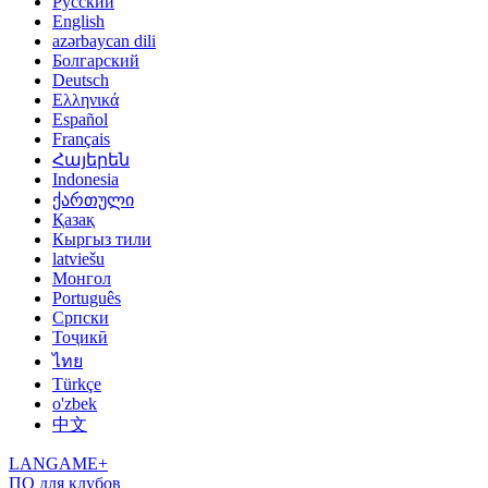
Русский
English
azərbaycan dili
Болгарский
Deutsch
Ελληνικά
Español
Français
Հայերեն
Indonesia
ქართული
Қазақ
Кыргыз тили
latviešu
Монгол
Português
Српски
Тоҷикӣ
ไทย
Türkçe
o'zbek
中文
LANGAME+
ПО для клубов