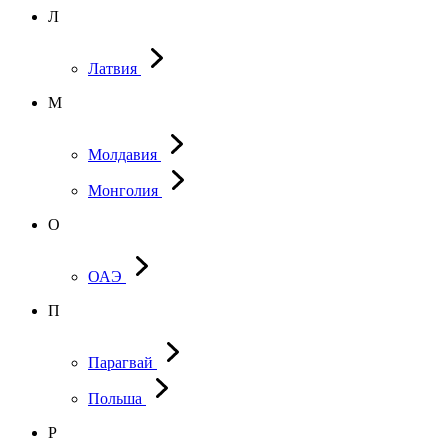
Л
Латвия
М
Молдавия
Монголия
О
ОАЭ
П
Парагвай
Польша
Р