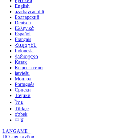
Русский
English
azərbaycan dili
Болгарский
Deutsch
Ελληνικά
Español
Français
Հայերեն
Indonesia
ქართული
Қазақ
Кыргыз тили
latviešu
Монгол
Português
Српски
Тоҷикӣ
ไทย
Türkçe
o'zbek
中文
LANGAME+
ПО для клубов