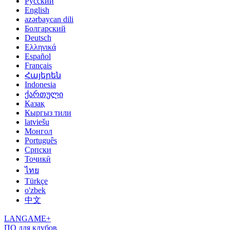
Русский
English
azərbaycan dili
Болгарский
Deutsch
Ελληνικά
Español
Français
Հայերեն
Indonesia
ქართული
Қазақ
Кыргыз тили
latviešu
Монгол
Português
Српски
Тоҷикӣ
ไทย
Türkçe
o'zbek
中文
LANGAME+
ПО для клубов