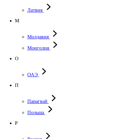
Латвия
М
Молдавия
Монголия
О
ОАЭ
П
Парагвай
Польша
Р