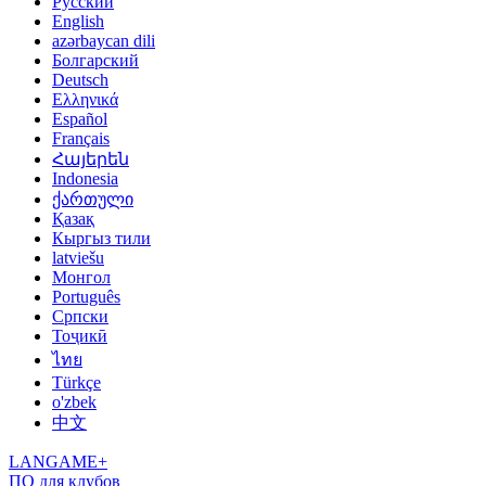
Русский
English
azərbaycan dili
Болгарский
Deutsch
Ελληνικά
Español
Français
Հայերեն
Indonesia
ქართული
Қазақ
Кыргыз тили
latviešu
Монгол
Português
Српски
Тоҷикӣ
ไทย
Türkçe
o'zbek
中文
LANGAME+
ПО для клубов