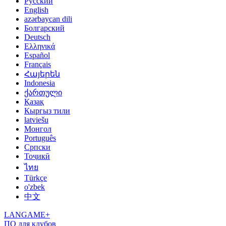
Русский
English
azərbaycan dili
Болгарский
Deutsch
Ελληνικά
Español
Français
Հայերեն
Indonesia
ქართული
Қазақ
Кыргыз тили
latviešu
Монгол
Português
Српски
Тоҷикӣ
ไทย
Türkçe
o'zbek
中文
LANGAME+
ПО для клубов