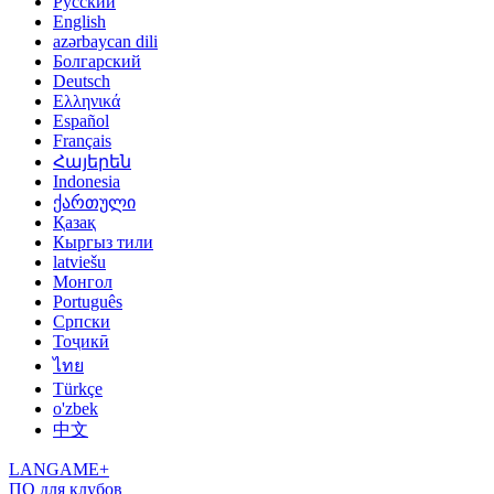
Русский
English
azərbaycan dili
Болгарский
Deutsch
Ελληνικά
Español
Français
Հայերեն
Indonesia
ქართული
Қазақ
Кыргыз тили
latviešu
Монгол
Português
Српски
Тоҷикӣ
ไทย
Türkçe
o'zbek
中文
LANGAME+
ПО для клубов