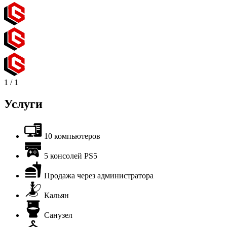
1
/
1
Услуги
10 компьютеров
5 консолей PS5
Продажа через администратора
Кальян
Санузел