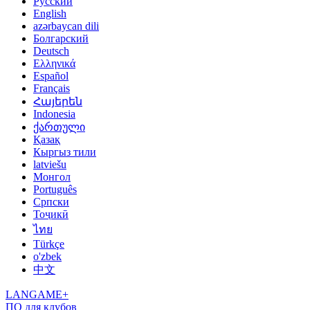
Русский
English
azərbaycan dili
Болгарский
Deutsch
Ελληνικά
Español
Français
Հայերեն
Indonesia
ქართული
Қазақ
Кыргыз тили
latviešu
Монгол
Português
Српски
Тоҷикӣ
ไทย
Türkçe
o'zbek
中文
LANGAME+
ПО для клубов