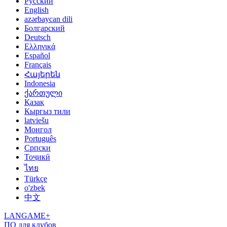
Русский
English
azərbaycan dili
Болгарский
Deutsch
Ελληνικά
Español
Français
Հայերեն
Indonesia
ქართული
Қазақ
Кыргыз тили
latviešu
Монгол
Português
Српски
Тоҷикӣ
ไทย
Türkçe
o'zbek
中文
LANGAME+
ПО для клубов