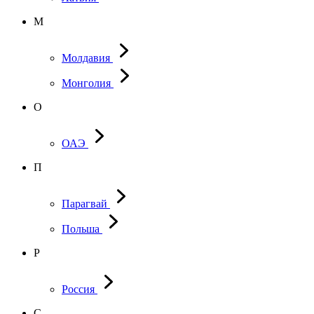
М
Молдавия
Монголия
О
ОАЭ
П
Парагвай
Польша
Р
Россия
С