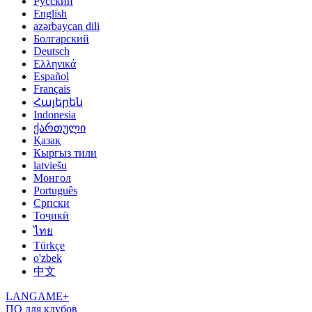
Русский
English
azərbaycan dili
Болгарский
Deutsch
Ελληνικά
Español
Français
Հայերեն
Indonesia
ქართული
Қазақ
Кыргыз тили
latviešu
Монгол
Português
Српски
Тоҷикӣ
ไทย
Türkçe
o'zbek
中文
LANGAME+
ПО для клубов