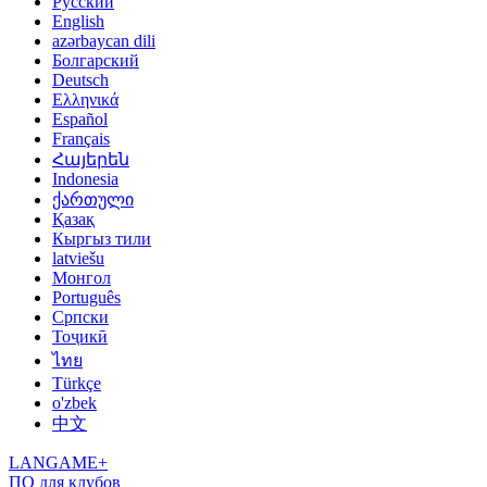
Русский
English
azərbaycan dili
Болгарский
Deutsch
Ελληνικά
Español
Français
Հայերեն
Indonesia
ქართული
Қазақ
Кыргыз тили
latviešu
Монгол
Português
Српски
Тоҷикӣ
ไทย
Türkçe
o'zbek
中文
LANGAME+
ПО для клубов