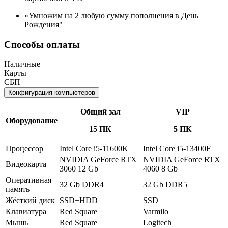
«Умножим на 2 любую сумму пополнения в День
Рождения"
Способы оплаты
Наличные
Карты
СБП
Конфигурация компьютеров
Общий зал
VIP
Оборудование
15 ПК
5 ПК
Процессор
Intel Core i5-11600K
Intel Core i5-13400F
NVIDIA GeForce RTX
NVIDIA GeForce RTX
Видеокарта
3060 12 Gb
4060 8 Gb
Оперативная
32 Gb DDR4
32 Gb DDR5
память
Жёсткий диск
SSD+HDD
SSD
Клавиатура
Red Square
Varmilo
Мышь
Red Square
Logitech