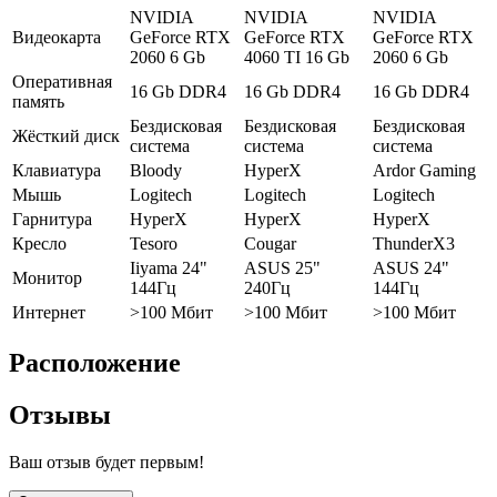
NVIDIA
NVIDIA
NVIDIA
Видеокарта
GeForce RTX
GeForce RTX
GeForce RTX
2060 6 Gb
4060 TI 16 Gb
2060 6 Gb
Оперативная
16 Gb DDR4
16 Gb DDR4
16 Gb DDR4
память
Бездисковая
Бездисковая
Бездисковая
Жёсткий диск
система
система
система
Клавиатура
Bloody
HyperX
Ardor Gaming
Мышь
Logitech
Logitech
Logitech
Гарнитура
HyperX
HyperX
HyperX
Кресло
Tesoro
Cougar
ThunderX3
Iiyama 24"
ASUS 25"
ASUS 24"
Монитор
144Гц
240Гц
144Гц
Интернет
>100 Мбит
>100 Мбит
>100 Мбит
Расположение
Отзывы
Ваш отзыв будет первым!