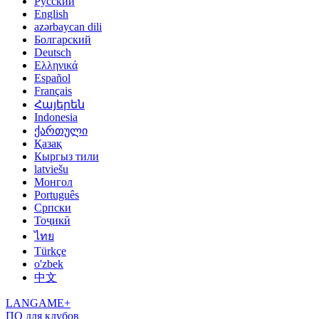
Русский
English
azərbaycan dili
Болгарский
Deutsch
Ελληνικά
Español
Français
Հայերեն
Indonesia
ქართული
Қазақ
Кыргыз тили
latviešu
Монгол
Português
Српски
Тоҷикӣ
ไทย
Türkçe
o'zbek
中文
LANGAME+
ПО для клубов