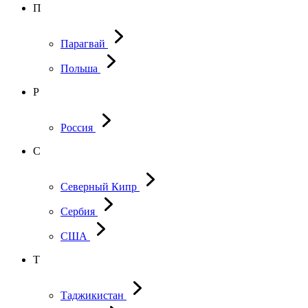
П
Парагвай
Польша
Р
Россия
С
Северный Кипр
Сербия
США
Т
Таджикистан