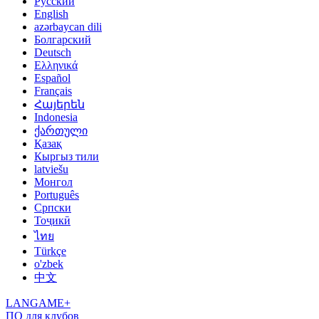
Русский
English
azərbaycan dili
Болгарский
Deutsch
Ελληνικά
Español
Français
Հայերեն
Indonesia
ქართული
Қазақ
Кыргыз тили
latviešu
Монгол
Português
Српски
Тоҷикӣ
ไทย
Türkçe
o'zbek
中文
LANGAME+
ПО для клубов