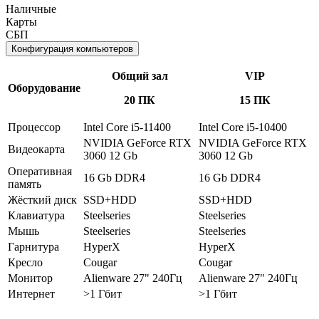
Наличные
Карты
СБП
Конфигурация компьютеров
Общий зал
VIP
Оборудование
20 ПК
15 ПК
Процессор
Intel Core i5-11400
Intel Core i5-10400
NVIDIA GeForce RTX
NVIDIA GeForce RTX
Видеокарта
3060 12 Gb
3060 12 Gb
Оперативная
16 Gb DDR4
16 Gb DDR4
память
Жёсткий диск
SSD+HDD
SSD+HDD
Клавиатура
Steelseries
Steelseries
Мышь
Steelseries
Steelseries
Гарнитура
HyperX
HyperX
Кресло
Cougar
Cougar
Монитор
Alienware 27" 240Гц
Alienware 27" 240Гц
Интернет
>1 Гбит
>1 Гбит