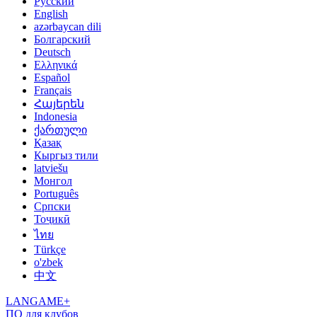
Русский
English
azərbaycan dili
Болгарский
Deutsch
Ελληνικά
Español
Français
Հայերեն
Indonesia
ქართული
Қазақ
Кыргыз тили
latviešu
Монгол
Português
Српски
Тоҷикӣ
ไทย
Türkçe
o'zbek
中文
LANGAME+
ПО для клубов