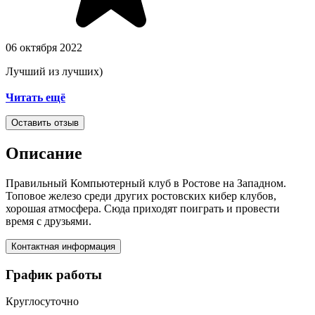
06 октября 2022
Лучший из лучших)
⠀⠀⠀⠀⠀⠀⠀⠀⠀⠀⠀⠀⠀⠀⠀⠀⠀⠀⠀⠀⠀⠀⠀⠀⠀⠀⠀⠀⠀⠀⠀⠀⠀⠀⠀⠀
Читать ещё
Оставить отзыв
Описание
Правильный Компьютерный клуб в Ростове на Западном.
Топовое железо среди других ростовских кибер клубов,
хорошая атмосфера. Сюда приходят поиграть и провести
время с друзьями.
Контактная информация
График работы
Круглосуточно