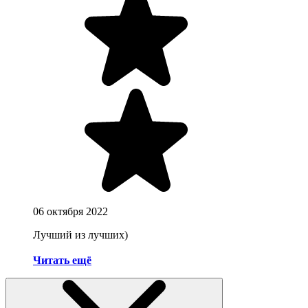
06 октября 2022
Лучший из лучших)
⠀⠀⠀⠀⠀⠀⠀⠀⠀⠀⠀⠀⠀⠀⠀⠀⠀⠀⠀⠀⠀⠀⠀⠀⠀⠀⠀⠀⠀⠀⠀⠀⠀
Читать ещё