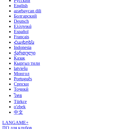
Русский
English
azərbaycan dili
Болгарский
Deutsch
Ελληνικά
Español
Français
Հայերեն
Indonesia
ქართული
Қазақ
Кыргыз тили
latviešu
Монгол
Português
Српски
Тоҷикӣ
ไทย
Türkçe
o'zbek
中文
LANGAME+
ПО для клубов