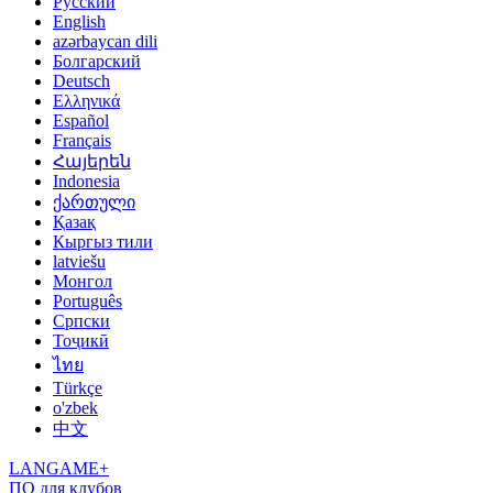
Русский
English
azərbaycan dili
Болгарский
Deutsch
Ελληνικά
Español
Français
Հայերեն
Indonesia
ქართული
Қазақ
Кыргыз тили
latviešu
Монгол
Português
Српски
Тоҷикӣ
ไทย
Türkçe
o'zbek
中文
LANGAME+
ПО для клубов