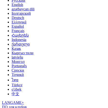
Русский
English
azərbaycan dili
Болгарский
Deutsch
Ελληνικά
Español
Français
Հայերեն
Indonesia
ქართული
Қазақ
Кыргыз тили
latviešu
Монгол
Português
Српски
Тоҷикӣ
ไทย
Türkçe
o'zbek
中文
LANGAME+
ПО для клубов