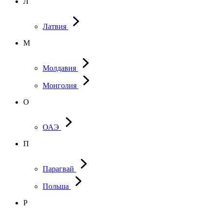
Л
Латвия
М
Молдавия
Монголия
О
ОАЭ
П
Парагвай
Польша
Р