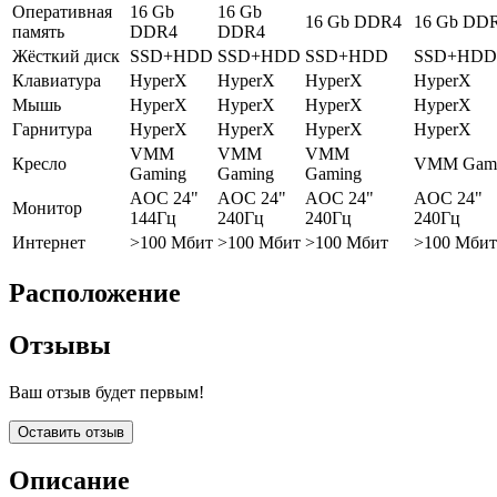
Оперативная
16 Gb
16 Gb
16 Gb DDR4
16 Gb DD
память
DDR4
DDR4
Жёсткий диск
SSD+HDD
SSD+HDD
SSD+HDD
SSD+HDD
Клавиатура
HyperX
HyperX
HyperX
HyperX
Мышь
HyperX
HyperX
HyperX
HyperX
Гарнитура
HyperX
HyperX
HyperX
HyperX
VMM
VMM
VMM
Кресло
VMM Gam
Gaming
Gaming
Gaming
AOC 24"
AOC 24"
AOC 24"
AOC 24"
Монитор
144Гц
240Гц
240Гц
240Гц
Интернет
>100 Мбит
>100 Мбит
>100 Мбит
>100 Мбит
Расположение
Отзывы
Ваш отзыв будет первым!
Оставить отзыв
Описание