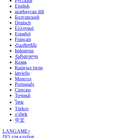
Русский
English
azərbaycan dili
Болгарский
Deutsch
Ελληνικά
Español
Français
Հայերեն
Indonesia
ქართული
Қазақ
Кыргыз тили
latviešu
Монгол
Português
Српски
Тоҷикӣ
ไทย
Türkçe
o'zbek
中文
LANGAME+
ПО для клубов