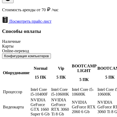
Стоимость аренды от 70
/час
Посмотреть прайс-лист
Способы оплаты
Наличные
Карты
Online-перевод
Конфигурация компьютеров
BOOTCAMP
Normal
Vip
BOOTCA
LIGHT
Оборудование
15 ПК
5 ПК
5 ПК
5 ПК
Intel Core
Intel Core
Intel Core i5-
Intel Core i
Процессор
i5-10400F
i5-10600K
10600K
10600K
NVIDIA
NVIDIA
NVIDIA
NVIDIA
GeForce
GeForce
Видеокарта
GeForce RTX
GeForce R
GTX 1660
RTX 3060
2060 6 Gb
3060 Ti 8 
Super 6 Gb
Ti 8 Gb