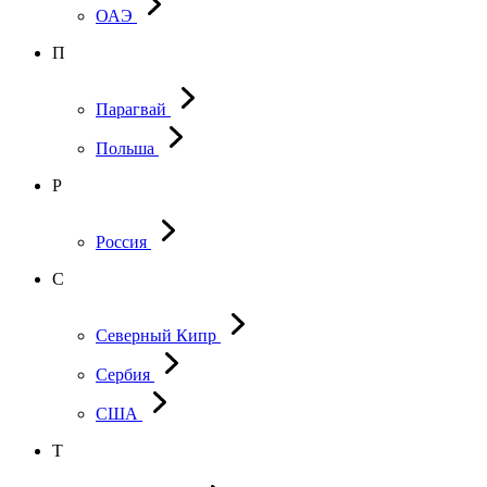
ОАЭ
П
Парагвай
Польша
Р
Россия
С
Северный Кипр
Сербия
США
Т