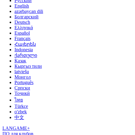
Русский
English
azərbaycan dili
Болгарский
Deutsch
Ελληνικά
Español
Français
Հայերեն
Indonesia
ქართული
Қазақ
Кыргыз тили
latviešu
Монгол
Português
Српски
Тоҷикӣ
ไทย
Türkçe
o'zbek
中文
LANGAME+
ПО для клубов