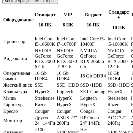
Конфигурация компьютеров
Стандарт
Стандарт
VIP
Бюджет
+
Оборудование
10 ПК
6 ПК
10 ПК
10 ПК
Intel Core
Intel Core
Intel Core i5-
Intel Core
I
Процессор
i5-10600K
i7-10700F
10400F
i5-10600K
NVIDIA
NVIDIA
NVIDIA
NVIDIA
GeForce
GeForce
GeForce
GeForce
Видеокарта
RTX 2060
RTX 3070
RTX 2060 6
RTX 3060
6 Gb
Ti 8 Gb
Gb
12 Gb
T
Оперативная
16 Gb
16 Gb
16 Gb
16 Gb DDR4
память
DDR4
DDR4
DDR4
Жёсткий диск
SSD
SSD+HDD
SSD+HDD
SSD+HDD
Клавиатура
HyperX
Logitech
ZET Gaming
HyperX
L
Мышь
Steelseries
HyperX
Logitech
Steelseries
Гарнитура
Razer
HyperX
HyperX
Razer
Кресло
Cougar
Cougar
Cougar
Cougar
Другое
ASUS 27"
HP Omen
AOC 32"
Монитор
24" 144Гц
280Гц
24" 144Гц
240Гц
>100
Нет
Интернет
>100 Мбит
>100 Мбит