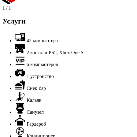
1
/
1
Услуги
42 компьютера
2 консоли PS5, Xbox One S
6 компьютеров
1 устройство
Снек-бар
Кальян
Санузел
Гардероб
Кондиционер