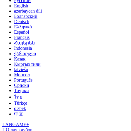
Русский
English
azərbaycan dili
Болгарский
Deutsch
Ελληνικά
Español
Français
Հայերեն
Indonesia
ქართული
Қазақ
Кыргыз тили
latviešu
Монгол
Português
Српски
Тоҷикӣ
ไทย
Türkçe
o'zbek
中文
LANGAME+
ПО для клубов