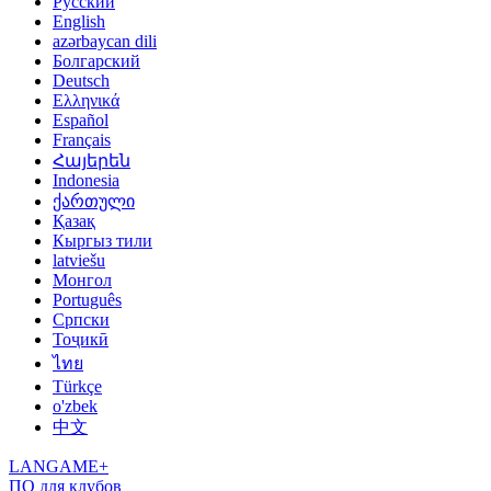
Русский
English
azərbaycan dili
Болгарский
Deutsch
Ελληνικά
Español
Français
Հայերեն
Indonesia
ქართული
Қазақ
Кыргыз тили
latviešu
Монгол
Português
Српски
Тоҷикӣ
ไทย
Türkçe
o'zbek
中文
LANGAME+
ПО для клубов