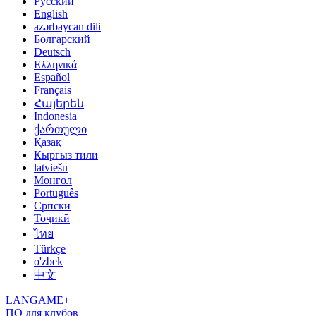
Русский
English
azərbaycan dili
Болгарский
Deutsch
Ελληνικά
Español
Français
Հայերեն
Indonesia
ქართული
Қазақ
Кыргыз тили
latviešu
Монгол
Português
Српски
Тоҷикӣ
ไทย
Türkçe
o'zbek
中文
LANGAME+
ПО для клубов