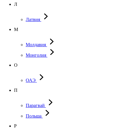
Л
Латвия
М
Молдавия
Монголия
О
ОАЭ
П
Парагвай
Польша
Р