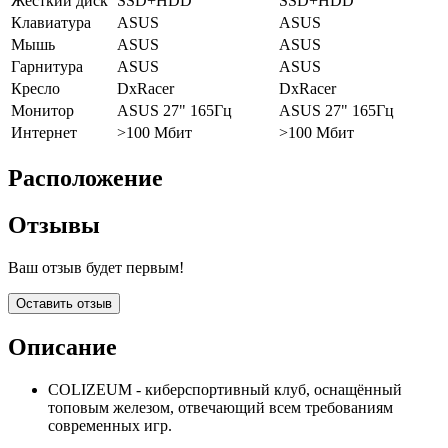
Жёсткий диск
SSD+HDD
SSD+HDD
Клавиатура
ASUS
ASUS
Мышь
ASUS
ASUS
Гарнитура
ASUS
ASUS
Кресло
DxRacer
DxRacer
Монитор
ASUS 27" 165Гц
ASUS 27" 165Гц
Интернет
>100 Мбит
>100 Мбит
Расположение
Отзывы
Ваш отзыв будет первым!
Оставить отзыв
Описание
COLIZEUM - киберспортивный клуб, оснащённый
топовым железом, отвечающий всем требованиям
современных игр.