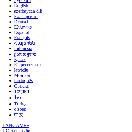
Русский
English
azərbaycan dili
Болгарский
Deutsch
Ελληνικά
Español
Français
Հայերեն
Indonesia
ქართული
Қазақ
Кыргыз тили
latviešu
Монгол
Português
Српски
Тоҷикӣ
ไทย
Türkçe
o'zbek
中文
LANGAME+
ПО для клубов