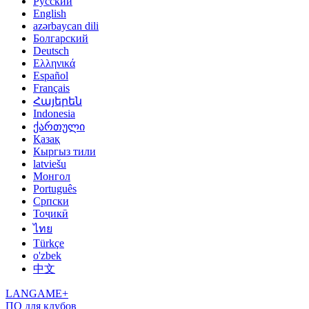
Русский
English
azərbaycan dili
Болгарский
Deutsch
Ελληνικά
Español
Français
Հայերեն
Indonesia
ქართული
Қазақ
Кыргыз тили
latviešu
Монгол
Português
Српски
Тоҷикӣ
ไทย
Türkçe
o'zbek
中文
LANGAME+
ПО для клубов