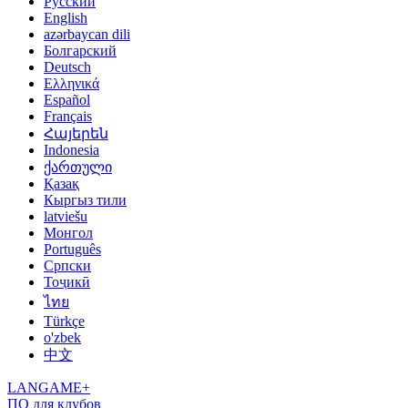
Русский
English
azərbaycan dili
Болгарский
Deutsch
Ελληνικά
Español
Français
Հայերեն
Indonesia
ქართული
Қазақ
Кыргыз тили
latviešu
Монгол
Português
Српски
Тоҷикӣ
ไทย
Türkçe
o'zbek
中文
LANGAME+
ПО для клубов