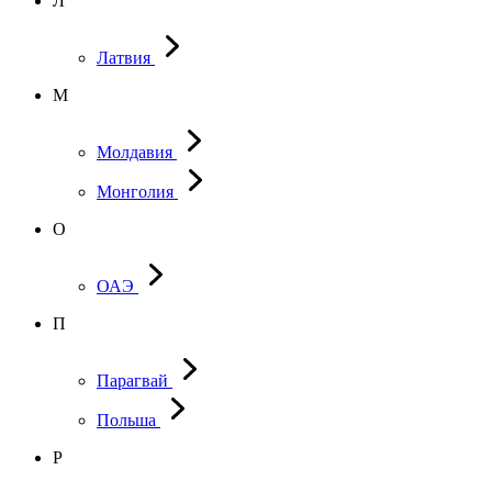
Л
Латвия
М
Молдавия
Монголия
О
ОАЭ
П
Парагвай
Польша
Р