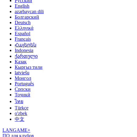
Русский
English
azərbaycan dili
Болгарский
Deutsch
Ελληνικά
Español
Français
Հայերեն
Indonesia
ქართული
Қазақ
Кыргыз тили
latviešu
Монгол
Português
Српски
Тоҷикӣ
ไทย
Türkçe
o'zbek
中文
LANGAME+
ПО для клубов