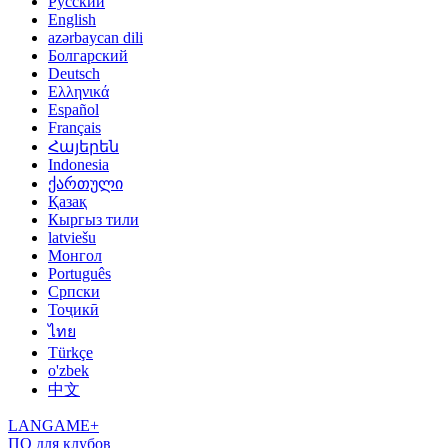
Русский
English
azərbaycan dili
Болгарский
Deutsch
Ελληνικά
Español
Français
Հայերեն
Indonesia
ქართული
Қазақ
Кыргыз тили
latviešu
Монгол
Português
Српски
Тоҷикӣ
ไทย
Türkçe
o'zbek
中文
LANGAME+
ПО для клубов