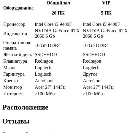
Общий зал
VIP
Оборудование
20 ПК
5 ПК
Процессор
Intel Core i5-9400F
Intel Core i5-9400F
NVIDIA GeForce RTX
NVIDIA GeForce RTX
Видеокарта
2060 6 Gb
2060 6 Gb
Оперативная
16 Gb DDR4
16 Gb DDR4
память
Жёсткий диск
SSD+HDD
SSD+HDD
Клавиатура
Redragon
Redragon
Мышь
Logitech
Logitech
Гарнитура
Logitech
Другое
Кресло
AeroCool
AeroCool
Монитор
Acer 27" 144Гц
Acer 27" 144Гц
Интернет
>100 Мбит
>100 Мбит
Расположение
Отзывы