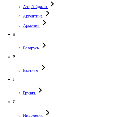
Азербайджан
Аргентина
Армения
Б
Беларусь
В
Вьетнам
Г
Грузия
И
Индонезия