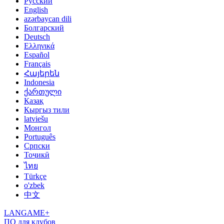
Русский
English
azərbaycan dili
Болгарский
Deutsch
Ελληνικά
Español
Français
Հայերեն
Indonesia
ქართული
Қазақ
Кыргыз тили
latviešu
Монгол
Português
Српски
Тоҷикӣ
ไทย
Türkçe
o'zbek
中文
LANGAME+
ПО для клубов