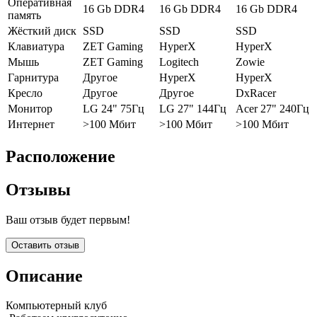
Оперативная
16 Gb DDR4
16 Gb DDR4
16 Gb DDR4
память
Жёсткий диск
SSD
SSD
SSD
Клавиатура
ZET Gaming
HyperX
HyperX
Мышь
ZET Gaming
Logitech
Zowie
Гарнитура
Другое
HyperX
HyperX
Кресло
Другое
Другое
DxRacer
Монитор
LG 24" 75Гц
LG 27" 144Гц
Acer 27" 240Гц
Интернет
>100 Мбит
>100 Мбит
>100 Мбит
Расположение
Отзывы
Ваш отзыв будет первым!
Оставить отзыв
Описание
Компьютерный клуб