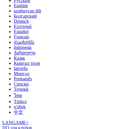
Русский
English
azərbaycan dili
Болгарский
Deutsch
Ελληνικά
Español
Français
Հայերեն
Indonesia
ქართული
Қазақ
Кыргыз тили
latviešu
Монгол
Português
Српски
Тоҷикӣ
ไทย
Türkçe
o'zbek
中文
LANGAME+
ПО для клубов