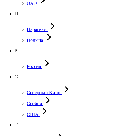
ОАЭ
П
Парагвай
Польша
Р
Россия
С
Северный Кипр
Сербия
США
Т