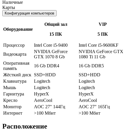
Наличные
Карты
Конфигурация компьютеров
Общий зал
VIP
Оборудование
15 ПК
5 ПК
Процессор
Intel Core i5-9400
Intel Core i5-9600KF
NVIDIA GeForce
NVIDIA GeForce GTX
Видеокарта
GTX 1070 8 Gb
1080 Ti 11 Gb
Оперативная
16 Gb DDR4
16 Gb DDR5
память
Жёсткий диск
SSD+HDD
SSD+HDD
Клавиатура
Logitech
Logitech
Мышь
Logitech
Logitech
Гарнитура
HyperX
HyperX
Кресло
AeroCool
AeroCool
Монитор
AOC 27" 144Гц
AOC 27" 165Гц
Интернет
>100 Мбит
>100 Мбит
Расположение