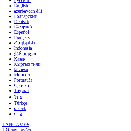
Русский
English
azərbaycan dili
Болгарский
Deutsch
Ελληνικά
Español
Français
Հայերեն
Indonesia
ქართული
Қазақ
Кыргыз тили
latviešu
Монгол
Português
Српски
Тоҷикӣ
ไทย
Türkçe
o'zbek
中文
LANGAME+
ПО для клубов