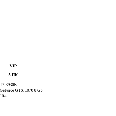
VIP
5 ПК
e i7-3930K
GeForce GTX 1070 8 Gb
DR4