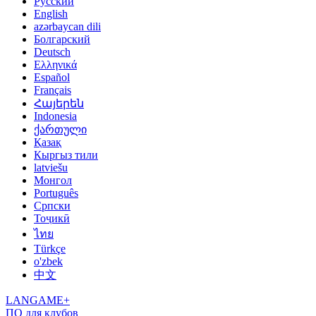
Русский
English
azərbaycan dili
Болгарский
Deutsch
Ελληνικά
Español
Français
Հայերեն
Indonesia
ქართული
Қазақ
Кыргыз тили
latviešu
Монгол
Português
Српски
Тоҷикӣ
ไทย
Türkçe
o'zbek
中文
LANGAME+
ПО для клубов