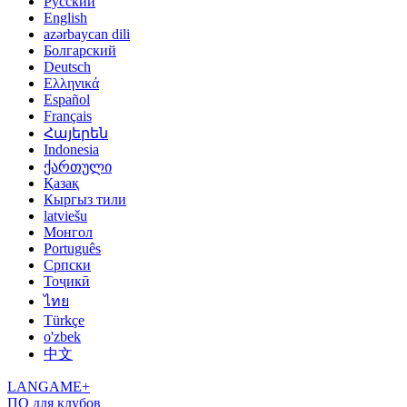
Русский
English
azərbaycan dili
Болгарский
Deutsch
Ελληνικά
Español
Français
Հայերեն
Indonesia
ქართული
Қазақ
Кыргыз тили
latviešu
Монгол
Português
Српски
Тоҷикӣ
ไทย
Türkçe
o'zbek
中文
LANGAME+
ПО для клубов