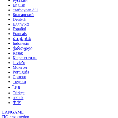
Русский
English
azərbaycan dili
Болгарский
Deutsch
Ελληνικά
Español
Français
Հայերեն
Indonesia
ქართული
Қазақ
Кыргыз тили
latviešu
Монгол
Português
Српски
Тоҷикӣ
ไทย
Türkçe
o'zbek
中文
LANGAME+
ПО для клубов