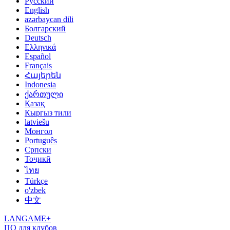
Русский
English
azərbaycan dili
Болгарский
Deutsch
Ελληνικά
Español
Français
Հայերեն
Indonesia
ქართული
Қазақ
Кыргыз тили
latviešu
Монгол
Português
Српски
Тоҷикӣ
ไทย
Türkçe
o'zbek
中文
LANGAME+
ПО для клубов