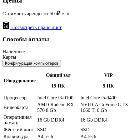
Стоимость аренды от 50
/час
Посмотреть прайс-лист
Способы оплаты
Наличные
Карты
Конфигурация компьютеров
Общий зал
VIP
Оборудование
15 ПК
5 ПК
Процессор
Intel Core i3-9100
Intel Core i5-9400
AMD Radeon RX
NVIDIA GeForce GTX
Видеокарта
570 8 Gb
1660 Ti 6 Gb
Оперативная
16 Gb DDR4
16 Gb DDR4
память
Жёсткий диск
SSD
SSD
Клавиатура
A4Tech
A4Tech