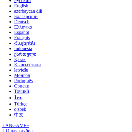
Русский
English
azərbaycan dili
Болгарский
Deutsch
Ελληνικά
Español
Français
Հայերեն
Indonesia
ქართული
Қазақ
Кыргыз тили
latviešu
Монгол
Português
Српски
Тоҷикӣ
ไทย
Türkçe
o'zbek
中文
LANGAME+
ПО для клубов