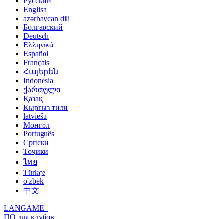
Русский
English
azərbaycan dili
Болгарский
Deutsch
Ελληνικά
Español
Français
Հայերեն
Indonesia
ქართული
Қазақ
Кыргыз тили
latviešu
Монгол
Português
Српски
Тоҷикӣ
ไทย
Türkçe
o'zbek
中文
LANGAME+
ПО для клубов