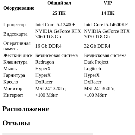
Общий зал
VIP
Оборудование
25 ПК
14 ПК
Процессор
Intel Core i5-12400F
Intel Core i5-14600KF
NVIDIA GeForce RTX
NVIDIA GeForce RTX
Видеокарта
3060 Ti 8 Gb
3070 Ti 8 Gb
Оперативная
16 Gb DDR4
32 Gb DDR4
память
Жёсткий диск
Бездисковая система
Бездисковая система
Клавиатура
Redragon
Dark Project
Мышь
HyperX
Logitech
Гарнитура
HyperX
HyperX
Кресло
DxRacer
DxRacer
Монитор
MSI 24" 320Гц
MSI 24" 360Гц
Интернет
>100 Мбит
>100 Мбит
Расположение
Отзывы