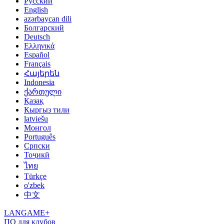
Русский
English
azərbaycan dili
Болгарский
Deutsch
Ελληνικά
Español
Français
Հայերեն
Indonesia
ქართული
Қазақ
Кыргыз тили
latviešu
Монгол
Português
Српски
Тоҷикӣ
ไทย
Türkçe
o'zbek
中文
LANGAME+
ПО для клубов