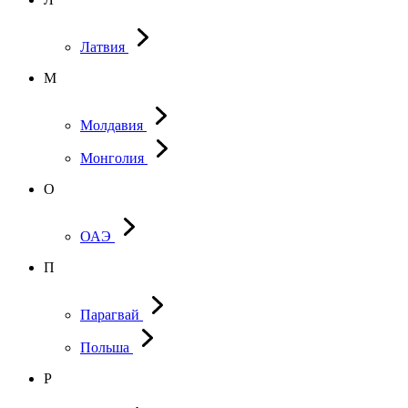
Латвия
М
Молдавия
Монголия
О
ОАЭ
П
Парагвай
Польша
Р