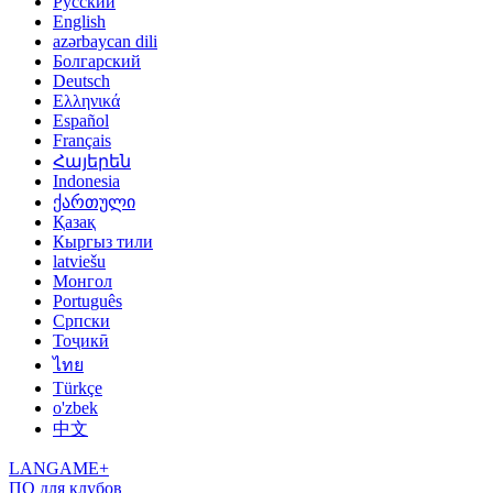
Русский
English
azərbaycan dili
Болгарский
Deutsch
Ελληνικά
Español
Français
Հայերեն
Indonesia
ქართული
Қазақ
Кыргыз тили
latviešu
Монгол
Português
Српски
Тоҷикӣ
ไทย
Türkçe
o'zbek
中文
LANGAME+
ПО для клубов