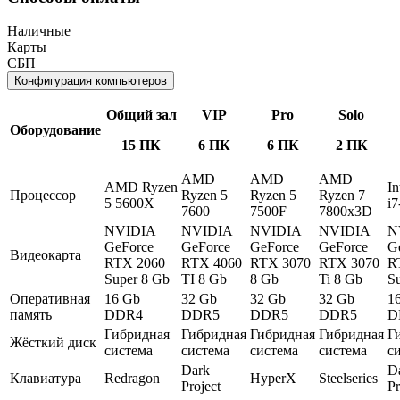
Наличные
Карты
СБП
Конфигурация компьютеров
Общий зал
VIP
Pro
Solo
Оборудование
15 ПК
6 ПК
6 ПК
2 ПК
AMD
AMD
AMD
AMD Ryzen
In
Процессор
Ryzen 5
Ryzen 5
Ryzen 7
5 5600X
i7
7600
7500F
7800x3D
NVIDIA
NVIDIA
NVIDIA
NVIDIA
N
GeForce
GeForce
GeForce
GeForce
G
Видеокарта
RTX 2060
RTX 4060
RTX 3070
RTX 3070
R
Super 8 Gb
TI 8 Gb
8 Gb
Ti 8 Gb
S
Оперативная
16 Gb
32 Gb
32 Gb
32 Gb
1
память
DDR4
DDR5
DDR5
DDR5
D
Гибридная
Гибридная
Гибридная
Гибридная
Г
Жёсткий диск
система
система
система
система
с
Dark
D
Клавиатура
Redragon
HyperX
Steelseries
Project
Pr