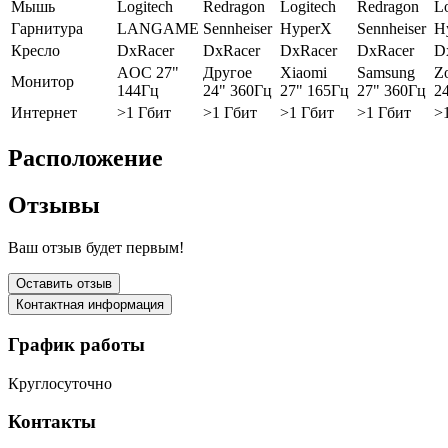
Мышь
Logitech
Redragon
Logitech
Redragon
Lo
Гарнитура
LANGAME
Sennheiser
HyperX
Sennheiser
H
Кресло
DxRacer
DxRacer
DxRacer
DxRacer
D
AOC 27"
Другое
Xiaomi
Samsung
Z
Монитор
144Гц
24" 360Гц
27" 165Гц
27" 360Гц
2
Интернет
>1 Гбит
>1 Гбит
>1 Гбит
>1 Гбит
>
Расположение
Отзывы
Ваш отзыв будет первым!
Оставить отзыв
Контактная информация
График работы
Круглосуточно
Контакты