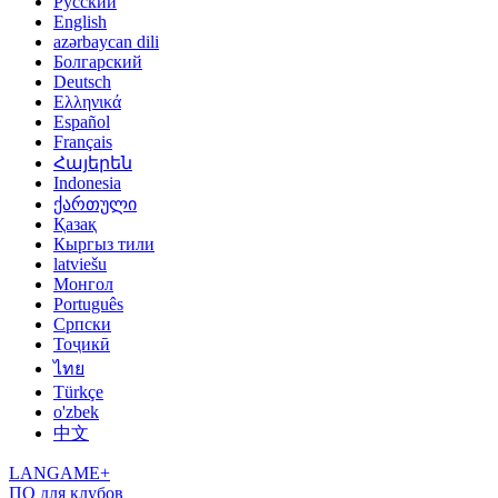
Русский
English
azərbaycan dili
Болгарский
Deutsch
Ελληνικά
Español
Français
Հայերեն
Indonesia
ქართული
Қазақ
Кыргыз тили
latviešu
Монгол
Português
Српски
Тоҷикӣ
ไทย
Türkçe
o'zbek
中文
LANGAME+
ПО для клубов