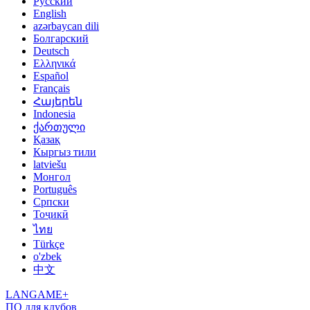
Русский
English
azərbaycan dili
Болгарский
Deutsch
Ελληνικά
Español
Français
Հայերեն
Indonesia
ქართული
Қазақ
Кыргыз тили
latviešu
Монгол
Português
Српски
Тоҷикӣ
ไทย
Türkçe
o'zbek
中文
LANGAME+
ПО для клубов