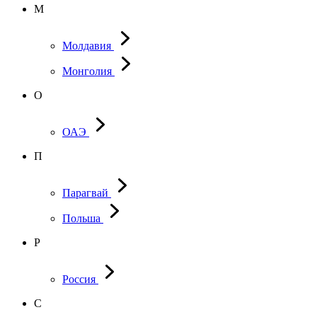
М
Молдавия
Монголия
О
ОАЭ
П
Парагвай
Польша
Р
Россия
С