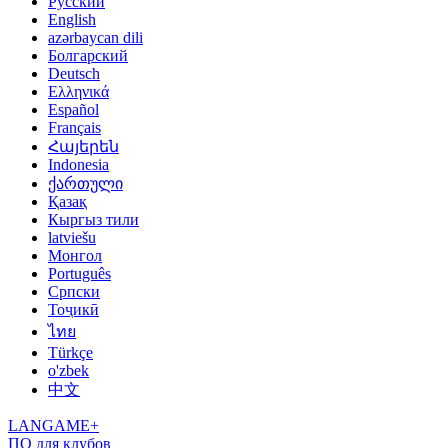
Русский
English
azərbaycan dili
Болгарский
Deutsch
Ελληνικά
Español
Français
Հայերեն
Indonesia
ქართული
Қазақ
Кыргыз тили
latviešu
Монгол
Português
Српски
Тоҷикӣ
ไทย
Türkçe
o'zbek
中文
LANGAME+
ПО для клубов