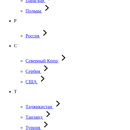
Парагвай
Польша
Р
Россия
С
Северный Кипр
Сербия
США
Т
Таджикистан
Таиланд
Турция