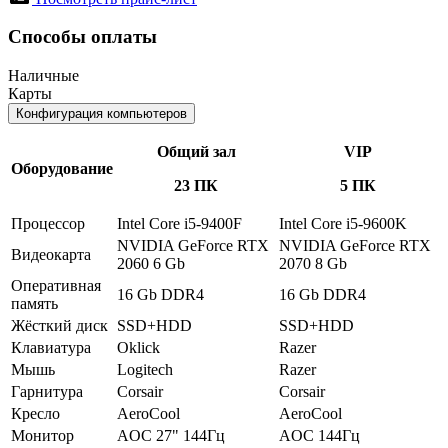
Способы оплаты
Наличные
Карты
Конфигурация компьютеров
Общий зал
VIP
Оборудование
23 ПК
5 ПК
Процессор
Intel Core i5-9400F
Intel Core i5-9600K
NVIDIA GeForce RTX
NVIDIA GeForce RTX
Видеокарта
2060 6 Gb
2070 8 Gb
Оперативная
16 Gb DDR4
16 Gb DDR4
память
Жёсткий диск
SSD+HDD
SSD+HDD
Клавиатура
Oklick
Razer
Мышь
Logitech
Razer
Гарнитура
Corsair
Corsair
Кресло
AeroCool
AeroCool
Монитор
AOC 27" 144Гц
AOC 144Гц