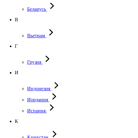
Беларусь
В
Вьетнам
Г
Грузия
И
Индонезия
Иордания
Испания
К
Казахстан