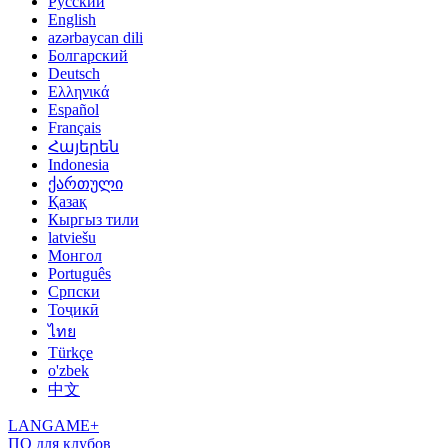
Русский
English
azərbaycan dili
Болгарский
Deutsch
Ελληνικά
Español
Français
Հայերեն
Indonesia
ქართული
Қазақ
Кыргыз тили
latviešu
Монгол
Português
Српски
Тоҷикӣ
ไทย
Türkçe
o'zbek
中文
LANGAME+
ПО для клубов