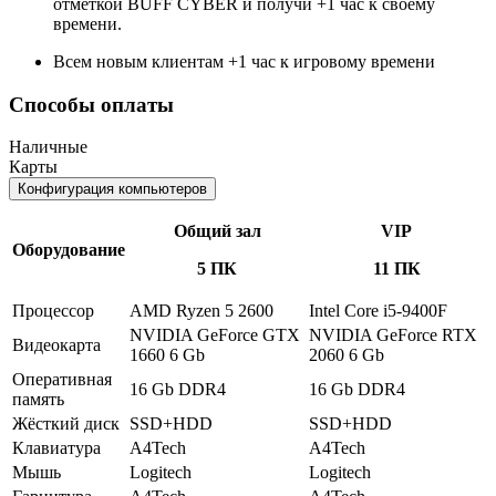
отметкой BUFF CYBER и получи +1 час к своему
времени.
Всем новым клиентам +1 час к игровому времени
Способы оплаты
Наличные
Карты
Конфигурация компьютеров
Общий зал
VIP
Оборудование
5 ПК
11 ПК
Процессор
AMD Ryzen 5 2600
Intel Core i5-9400F
NVIDIA GeForce GTX
NVIDIA GeForce RTX
Видеокарта
1660 6 Gb
2060 6 Gb
Оперативная
16 Gb DDR4
16 Gb DDR4
память
Жёсткий диск
SSD+HDD
SSD+HDD
Клавиатура
A4Tech
A4Tech
Мышь
Logitech
Logitech