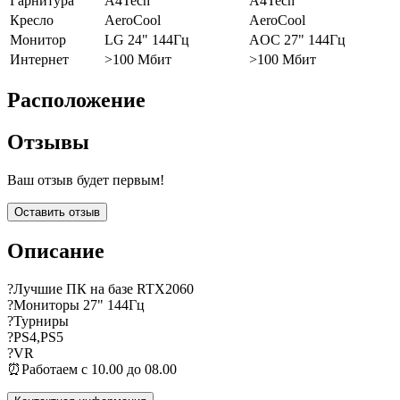
Гарнитура
A4Tech
A4Tech
Кресло
AeroCool
AeroCool
Монитор
LG 24" 144Гц
AOC 27" 144Гц
Интернет
>100 Мбит
>100 Мбит
Расположение
Отзывы
Ваш отзыв будет первым!
Оставить отзыв
Описание
?Лучшие ПК на базе RTX2060
?️Мониторы 27" 144Гц
?Турниры
?PS4,PS5
?VR
⏰Работаем с 10.00 до 08.00