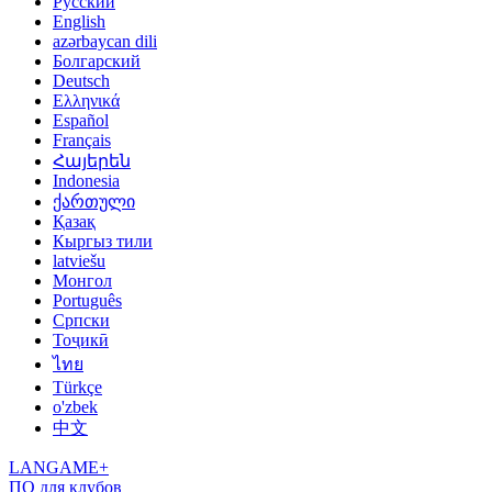
Русский
English
azərbaycan dili
Болгарский
Deutsch
Ελληνικά
Español
Français
Հայերեն
Indonesia
ქართული
Қазақ
Кыргыз тили
latviešu
Монгол
Português
Српски
Тоҷикӣ
ไทย
Türkçe
o'zbek
中文
LANGAME+
ПО для клубов