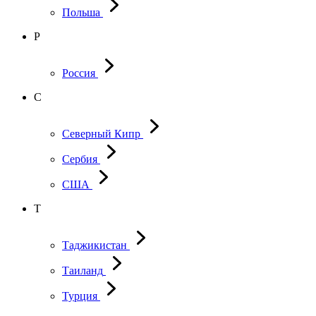
Польша
Р
Россия
С
Северный Кипр
Сербия
США
Т
Таджикистан
Таиланд
Турция