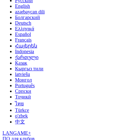
Русский
English
azərbaycan dili
Болгарский
Deutsch
Ελληνικά
Español
Français
Հայերեն
Indonesia
ქართული
Қазақ
Кыргыз тили
latviešu
Монгол
Português
Српски
Тоҷикӣ
ไทย
Türkçe
o'zbek
中文
LANGAME+
ПО для клубов